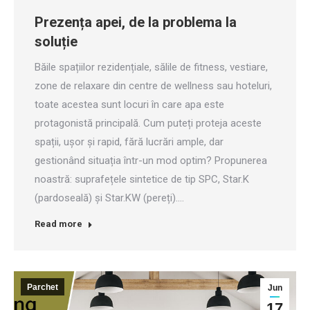
Prezența apei, de la problema la
soluție
Băile spațiilor rezidențiale, sălile de fitness, vestiare,
zone de relaxare din centre de wellness sau hoteluri,
toate acestea sunt locuri în care apa este
protagonistă principală. Cum puteți proteja aceste
spații, ușor și rapid, fără lucrări ample, dar
gestionând situația într-un mod optim? Propunerea
noastră: suprafețele sintetice de tip SPC, Star.K
(pardoseală) și Star.KW (pereți).…
Read more
Parchet
Jun
17