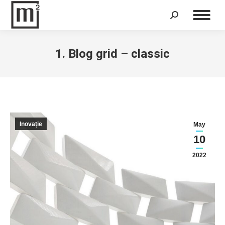
Search:
1. Blog grid – classic
Inovație
May
10
2022