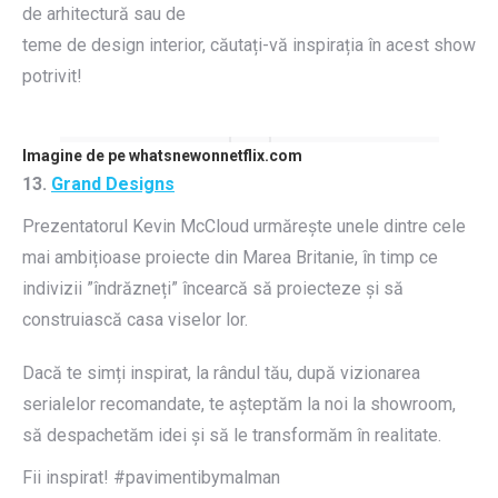
de arhitectură sau de
teme de design interior, căutați-vă inspirația în acest show
potrivit!
Imagine de pe whatsnewonnetflix.com
13.
Grand Designs
Prezentatorul Kevin McCloud urmărește unele dintre cele
mai ambițioase proiecte din Marea Britanie, în timp ce
indivizii ”îndrăzneți” încearcă să proiecteze și să
construiască casa viselor lor.
Dacă te simți inspirat, la rândul tău, după vizionarea
serialelor recomandate, te așteptăm la noi la showroom,
să despachetăm idei și să le transformăm în realitate.
Fii inspirat! #pavimentibymalman