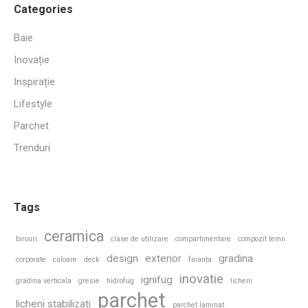
Categories
Baie
Inovație
Inspirație
Lifestyle
Parchet
Trenduri
Tags
ceramica
birouri
clase de utilizare
compartimentare
compozit lemn
design
exterior
gradina
corporate
culoare
deck
faianta
inovatie
ignifug
gradina verticala
gresie
hidrofug
licheni
parchet
licheni stabilizati
parchet laminat