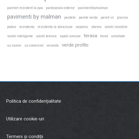
parchet rezistent la apa
pardoseala exterior
pavimentibymalman
pavimenti by malman
perdele
perete verde
pereti vii
piscina
podea
rezistenta
rezistenta la abraziune
separeu
skema
solutii inovative
terasa
solutii inteligente
solutii tehnice
spatii comune
trend
umiditate
verde profilo
uz casnic
uz comercial
veranda
Politica de confidențialitate
Utilizare cookie-uri
Termeni și condiții