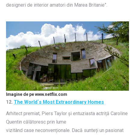
designeri de interior amatori din Marea Britanie”.
Imagine de pe www.netflix.com
12.
The World´s Most Extraordinary Homes
Arhitect premiat, Piers Taylor și entuziasta actriță Caroline
Quentin călătoresc prin lume
vizitând case neconvenționale. Dacă sunteți un pasionat