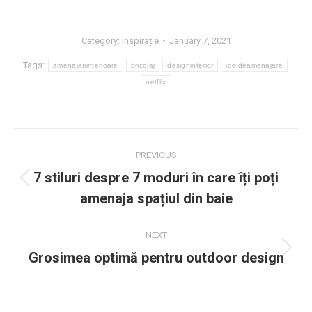
Category:
Inspirație
January 7, 2021
Tags:
amenajariinterioare
bricolaj
designinterior
ideideamenajare
netflix
Post
PREVIOUS
navigation
7 stiluri despre 7 moduri în care îți poți
Previous
amenaja spațiul din baie
post:
NEXT
Next
Grosimea optimă pentru outdoor design
post: