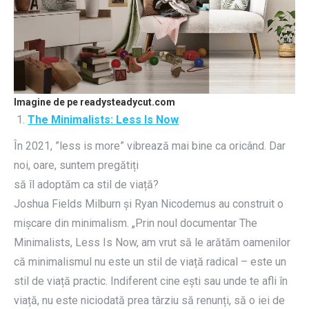
Imagine de pe readysteadycut.com
The Minimalists: Less Is Now
În 2021, ”less is more” vibrează mai bine ca oricând. Dar
noi, oare, suntem pregătiți
să îl adoptăm ca stil de viață?
Joshua Fields Milburn și Ryan Nicodemus au construit o
mișcare din minimalism. „Prin noul documentar The
Minimalists, Less Is Now, am vrut să le arătăm oamenilor
că minimalismul nu este un stil de viață radical – este un
stil de viață practic. Indiferent cine ești sau unde te afli în
viață, nu este niciodată prea târziu să renunți, să o iei de