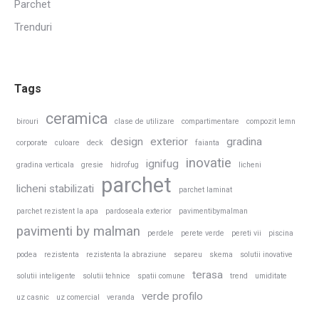
Parchet
Trenduri
Tags
ceramica
birouri
clase de utilizare
compartimentare
compozit lemn
design
exterior
gradina
corporate
culoare
deck
faianta
inovatie
ignifug
gradina verticala
gresie
hidrofug
licheni
parchet
licheni stabilizati
parchet laminat
parchet rezistent la apa
pardoseala exterior
pavimentibymalman
pavimenti by malman
perdele
perete verde
pereti vii
piscina
podea
rezistenta
rezistenta la abraziune
separeu
skema
solutii inovative
terasa
solutii inteligente
solutii tehnice
spatii comune
trend
umiditate
verde profilo
uz casnic
uz comercial
veranda