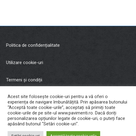
Politica de confidențialitate
Utilizare cookie-uri
Termeni și condiții
Acest site folosește cookie-uri pentru a vă oferi o
Copyright © 2021 Malman Inter Trading SRL
experiența de navigare îmbunătățită. Prin apăsarea butonului
“Acceptă toate cookie-urile”, acceptați să primiți toate
cookie-urile de pe site-ul www.pavimenti.ro. Dacă doriți
Cariere
personalizarea opțiunilor legate de cookie-uri, o puteți face
apăsând butonul "Setări cookie-uri".
Developed by
Ripe Ideas
Setări cookie-uri
Acceptă toate cookie-urile