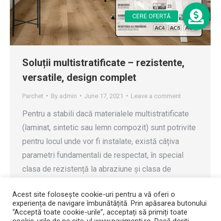
Soluții multistratificate – rezistente,
versatile, design complet
Parchet
By
admin
June 17, 2021
Leave a comment
Pentru a stabili dacă materialele multistratificate
(laminat, sintetic sau lemn compozit) sunt potrivite
pentru locul unde vor fi instalate, există câțiva
parametri fundamentali de respectat, în special
clasa de rezistență la abraziune și clasa de
utilizare. Aceste valori sunt certificate în
Acest site folosește cookie-uri pentru a vă oferi o
conformitate cu standardele internaționale care
experiența de navigare îmbunătățită. Prin apăsarea butonului
stabilesc un sistem de clasificare ce face posibilă
“Acceptă toate cookie-urile”, acceptați să primiți toate