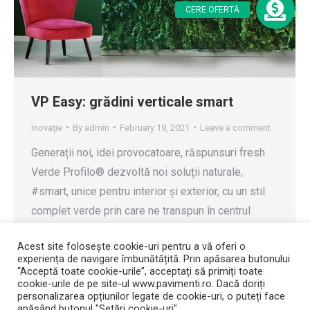
VP Easy: grădini verticale smart
Inovație
By
admin
February 19, 2021
Leave a comment
Generații noi, idei provocatoare, răspunsuri fresh
Verde Profilo® dezvoltă noi soluții naturale,
#smart, unice pentru interior și exterior, cu un stil
complet verde prin care ne transpun în centrul
designului și în mijlocul naturii. VP-EASY este
Acest site folosește cookie-uri pentru a vă oferi o
peretele verde inteligent de la Verde Profilo®,
experiența de navigare îmbunătățită. Prin apăsarea butonului
rezultatul unei cercetări tehnologice și de
“Acceptă toate cookie-urile”, acceptați să primiți toate
cookie-urile de pe site-ul www.pavimenti.ro. Dacă doriți
proiectare avansate. Configurat ca o grădină…
personalizarea opțiunilor legate de cookie-uri, o puteți face
apăsând butonul "Setări cookie-uri".