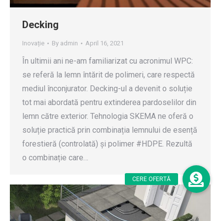
Decking
Inovație
By
admin
April 16, 2021
În ultimii ani ne-am familiarizat cu acronimul WPC:
se referă la lemn întărit de polimeri, care respectă
mediul înconjurator. Decking-ul a devenit o soluție
tot mai abordată pentru extinderea pardoselilor din
lemn către exterior. Tehnologia SKEMA ne oferă o
soluție practică prin combinația lemnului de esență
forestieră (controlată) și polimer #HDPE. Rezultă
o combinație care…