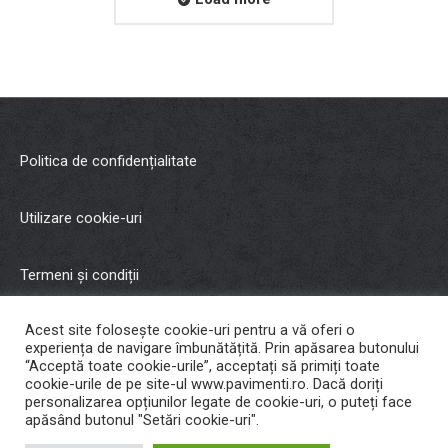
Politica de confidențialitate
Utilizare cookie-uri
Termeni și condiții
Acest site folosește cookie-uri pentru a vă oferi o
Copyright © 2021 Malman Inter Trading SRL
experiența de navigare îmbunătățită. Prin apăsarea butonului
“Acceptă toate cookie-urile”, acceptați să primiți toate
cookie-urile de pe site-ul www.pavimenti.ro. Dacă doriți
Cariere
personalizarea opțiunilor legate de cookie-uri, o puteți face
apăsând butonul "Setări cookie-uri".
Developed by
Ripe Ideas