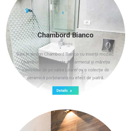
Chambord Bianco
proiecte
Baie în design Chambord Bianco cu inserții mozaic.
Chambord reamintește de farmecul și măreția
castelelor de pe valea Loarei cu o colecție de
ceramică porțelanată cu efect de piatră.
Details