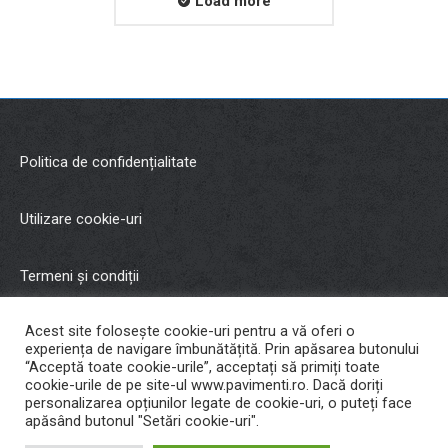
Load more
Politica de confidențialitate
Utilizare cookie-uri
Termeni și condiții
Acest site folosește cookie-uri pentru a vă oferi o
Copyright © 2021 Malman Inter Trading SRL
experiența de navigare îmbunătățită. Prin apăsarea butonului
“Acceptă toate cookie-urile”, acceptați să primiți toate
cookie-urile de pe site-ul www.pavimenti.ro. Dacă doriți
Cariere
personalizarea opțiunilor legate de cookie-uri, o puteți face
apăsând butonul "Setări cookie-uri".
Developed by
Ripe Ideas