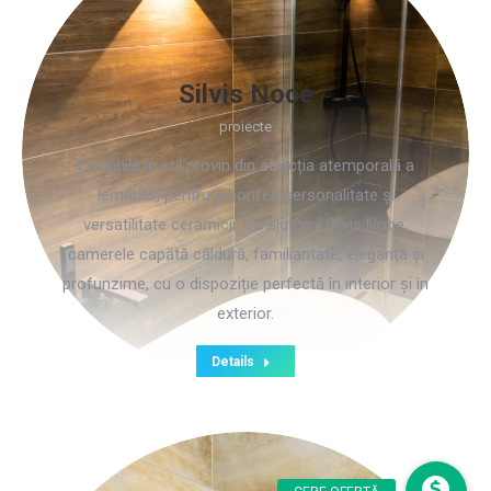
Silvis Noce
proiecte
Evoluțiile în stil provin din atracția atemporală a
lemnului, pentru a conferi personalitate și
versatilitate ceramicii. Cu ajutorul Silvis Noce,
camerele capătă căldură, familiaritate, eleganță și
profunzime, cu o dispoziție perfectă în interior și în
exterior.
Details