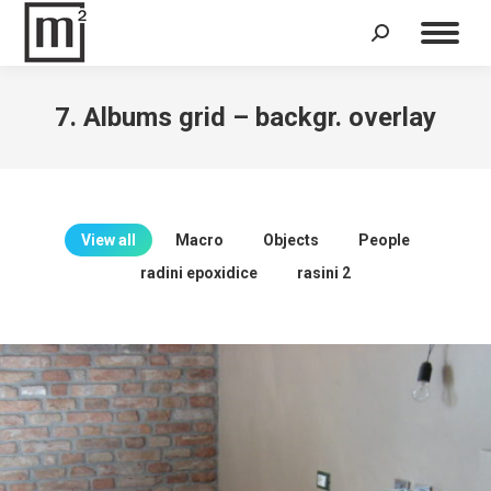
Search:
7. Albums grid – backgr. overlay
View all
Macro
Objects
People
radini epoxidice
rasini 2