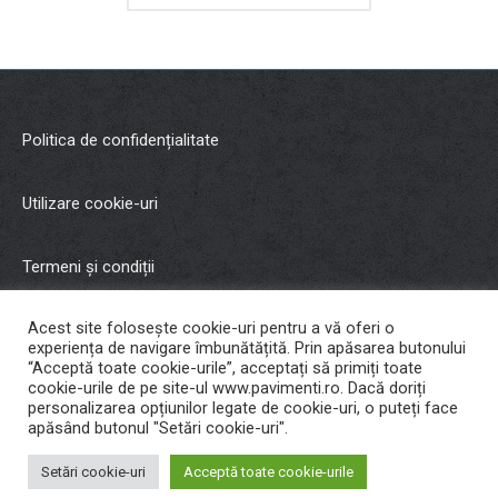
Politica de confidențialitate
Utilizare cookie-uri
Termeni și condiții
Acest site folosește cookie-uri pentru a vă oferi o
Copyright © 2021 Malman Inter Trading SRL
experiența de navigare îmbunătățită. Prin apăsarea butonului
“Acceptă toate cookie-urile”, acceptați să primiți toate
cookie-urile de pe site-ul www.pavimenti.ro. Dacă doriți
Cariere
personalizarea opțiunilor legate de cookie-uri, o puteți face
apăsând butonul "Setări cookie-uri".
Developed by
Ripe Ideas
Setări cookie-uri
Acceptă toate cookie-urile