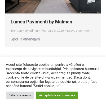
Lumea Pavimenti by Malman
Trenduri
By
admin
February 6, 2020
Leave a comment
Spor la amenajări!
Acest site folosește cookie-uri pentru a vă oferi o
experiența de navigare îmbunătățită. Prin apăsarea butonului
“Acceptă toate cookie-urile”, acceptați să primiți toate
cookie-urile de pe site-ul www.pavimenti.ro. Dacă doriți
personalizarea opțiunilor legate de cookie-uri, o puteți face
apăsând butonul "Setări cookie-uri".
Setări cookie-uri
Acceptă toate cookie-urile