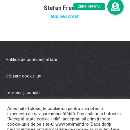
Stefan Freeman
businessman
Politica de confidențialitate
Utilizare cookie-uri
Termeni și condiții
Acest site folosește cookie-uri pentru a vă oferi o
Copyright © 2021 Malman Inter Trading SRL
experiența de navigare îmbunătățită. Prin apăsarea butonului
“Acceptă toate cookie-urile”, acceptați să primiți toate
cookie-urile de pe site-ul www.pavimenti.ro. Dacă doriți
Cariere
personalizarea opțiunilor legate de cookie-uri, o puteți face